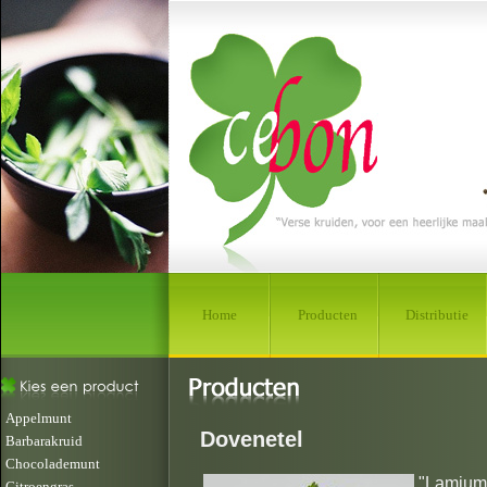
Home
Producten
Distributie
Appelmunt
Dovenetel
Barbarakruid
Chocolademunt
"Lamium"
Citroengras