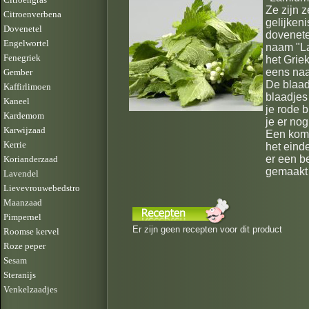
Ze zijn 
Citroenverbena
gelijkeni
Dovenetel
dovenete
Engelwortel
naam "La
Fenegriek
het Grie
eens naar
Gember
De blaad
Kaffirlimoen
blaadjes
Kaneel
je rode 
Kardemom
je er nog
Karwijzaad
Een komk
Kerrie
het einde
er een b
Korianderzaad
gemaakt
Lavendel
Lievevrouwebedstro
Maanzaad
Pimpernel
Er zijn geen recepten voor dit product
Roomse kervel
Roze peper
Sesam
Steranijs
Venkelzaadjes