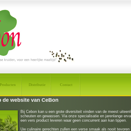
Producten
Distributie
Contact
 de website van CeBon
Bij Cebon kan u een grote diversiteit vinden van de meest uiteen
scheuten en gewassen. Via onze specialisatie en jarenlange erva
een vers product leveren waar geen concurrent aan kan tippen.
Uw culinaire gerechten zullen een verse smaak als nooit tevore