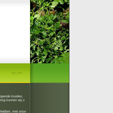
[
NL
|
FR
]
lopende kruiden,
ring kunnen wij u
n hebben, met onze