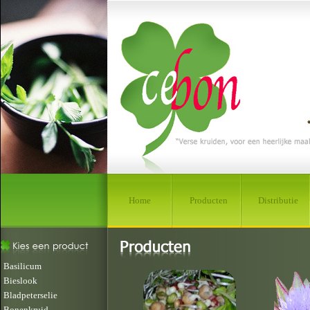
Home
Producten
Distributie
Basilicum
Bieslook
Bladpeterselie
Bonenkruid