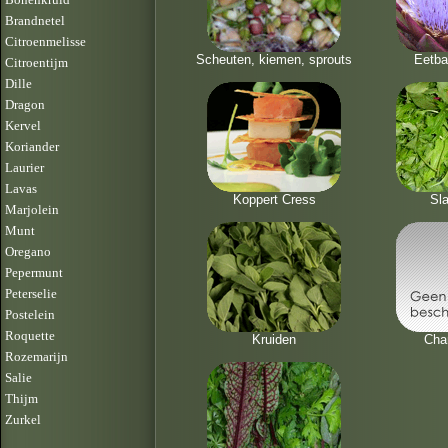
Brandnetel
Citroenmelisse
Scheuten, kiemen, sprouts
Eetba
Citroentijm
Dille
Dragon
Kervel
Koriander
Laurier
Lavas
Koppert Cress
Sla
Marjolein
Munt
Oregano
Pepermunt
Peterselie
Postelein
Roquette
Kruiden
Cha
Rozemarijn
Salie
Thijm
Zurkel