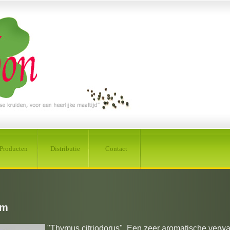
Producten
Distributie
Contact
jm
"Thymus citriodorus". Een zeer aromatische verw