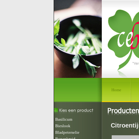
Home
Basilicum
Citroenti
Bieslook
Bladpeterselie
Bonenkruid