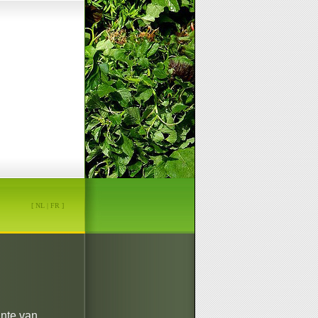
[
NL
|
FR
]
ante van