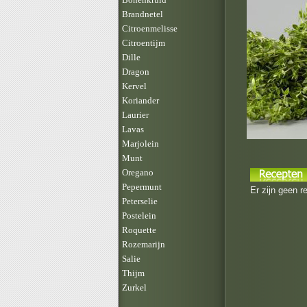
Brandnetel
Citroenmelisse
Citroentijm
Dille
Dragon
Kervel
Koriander
Laurier
Lavas
Marjolein
Munt
Oregano
Pepermunt
Er zijn geen r
Peterselie
Postelein
Roquette
Rozemarijn
Salie
Thijm
Zurkel