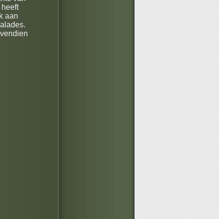
 heeft
k aan
salades.
Bovendien